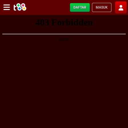
DAFTAR
MASUK