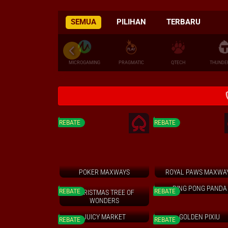
SEMUA
PILIHAN
TERBARU
H
RED TIGER
MICROGAMING
PRAGMATIC
QTECH
THUNDE
REBATE
REBATE
POKER MAXWAYS
ROYAL PAWS MAXWA
PING PONG PANDA
REBATE
REBATE
CHRISTMAS TREE OF
WONDERS
JUICY MARKET
GOLDEN PIXIU
REBATE
REBATE