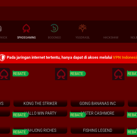
RKICK
SPADEGAMING
BOOONGO
YGGDRASIL
HACKSHAW
NOLI
Pada jaringan internet tertentu, hanya dapat di akses melalui
VPN Indonesi
REBATE
REBATE
REBA
YS
KONG THE STRIKER
GOING BANANAS INC
HALLO WIN PARTY
MISTER CASHMORE
REBATE
REBATE
REBA
MAHJONG RICHES
FISHING LEGEND
REBATE
REBA