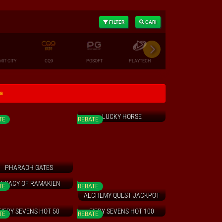
FILTER
CARI
MIT CITY
CQ9
PGSOFT
PLAYTECH
RED TIGER
MI
a
LUCKY HORSE
TE
REBATE
PHARAOH GATES
LEGACY OF RAMAKIEN
TE
REBATE
ALCHEMY QUEST JACKPOT
FIERY SEVENS HOT 50
FIERY SEVENS HOT 100
TE
REBATE