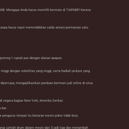
IPA88. Mengapa Anda harus memilih bermain di TAIPA88? Karena
 tanpa harus repot memindahkan saldo antara permainan satu
potong 1 rupiah pun dengan alasan apapun.
nggi dengan volatilitas yang tinggi, serta hadiah jackpot yang
dipercaya, mengaplikasikan panduan bermain judi online di situs
di negara bagian New York, Amerika Serikat.
 bar.
pengurus tempat itu lantaran mesin poker tidak bisa
angi jumlah drum dalam mesin dari 5 jadi tiga dan menambah