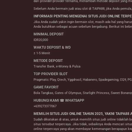
dari provider-provider ternama, menambah metode deposit yang 
Sebelum Anda bermain judi atau slot di TAIPA88, jika Anda pemula, 
INFORMASI PENTING MENGENAI SITUS JUDI ONLINE TERPE
Jika Anda sudah yakin ingin bermain slot, masih ada hal yang haru
Anda butuhkan sebagai acuan sebelum bergabung. Berikut ini beber
MINIMAL DEPOSIT
IDR20,000
WAKTU DEPOSIT & WD
± 1-5 Menit
METODE DEPOSIT
Transfer Bank, e-Money & Pulsa
TOP PROVIDER SLOT
Pragmatic Play, Qtech, Yggdrasil, Habanero, Spadegaming, CQ9, P
GAME FAVORIT
Bola Tangkas, Gates of Olympus, Starlight Princess, Sweet Bonanz
HUBUNGI KAMI ☎ WHATSAPP
+639273377067
MEMILIH SITUS JUDI ONLINE TAHUN 2025, YAKNI TAIPA88 
Sudah dikatakan di atas, untuk memilih situs judi online tidaklah bol
situs tersebut terpercaya. Jika tidak, sebaiknya Anda mencari situs 
online terpercaya yang akan membayar kemenangan berapapun ke