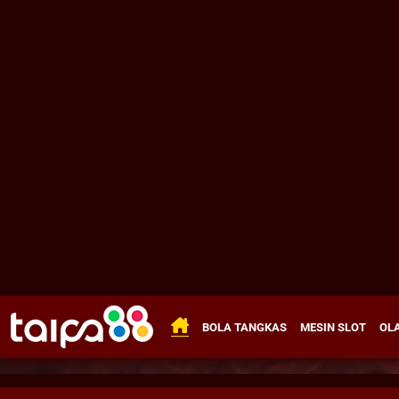
BOLA TANGKAS
MESIN SLOT
OL
RIBUAN PERMAI
DAN MASIH BANYAK L
KINI HADIR DI TAIPA8
GABUNG SEKARANG!