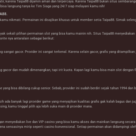
tir, karena Taipa88 dijamin aman dan terpercaya. Karena Taipa88 bukan situs sembarangan 
bisa langsung tanya ke Tim Siaga yang 24/7 siap melayani kamu nih!
A88.
sa kamu nikmati. Permainan ini disajikan khusus untuk member setia Taipa88. Simak selen
nyak sekali pilihan permainan slot yang bisa kamu mainin nih. Situs Taipa88 menyediakan 
rite nya antaralain sebagai berikut:
ng sangat gacor. Provider ini sangat terkenal. Karena selain gacor, grafis yang ditampil
g gacor dan mudah dimenangkan, tapi irit kuota. Kapan lagi kamu bisa main slot dengan fi
 yang bisa dibilang cukup senior. Sebab, provider ini sudah berdiri sejak tahun 1994 dan
asih ada banyak lagi provider game yang menyajikan kualitas grafis gak kalah bagus dan j
g, kamu tinggal pilih aja lebih suka main di provider mana.
gan menyediakan live dan VIP casino yang bisa kamu akses dan mainkan langsung secara on
ena sensasinya mirip seperti casino konvensional. Setiap permainan akan didampingi ol