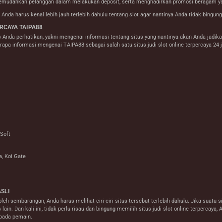
memudahkan pelanggan dalam melakukan deposit, serta menghadirkan promosi beragam ya
Anda harus kenal lebih jauh terlebih dahulu tentang slot agar nantinya Anda tidak bingung
RCAYA TAIPA88
s Anda perhatikan, yakni mengenai informasi tentang situs yang nantinya akan Anda jadik
apa informasi mengenai TAIPA88 sebagai salah satu situs judi slot online terpercaya 24 
GSoft
a, Koi Gate
ASLI
eh sembarangan, Anda harus melihat ciri-ciri situs tersebut terlebih dahulu. Jika suatu situ
lain. Dan kali ini, tidak perlu risau dan bingung memilih situs judi slot online terpercaya
pada pemain.