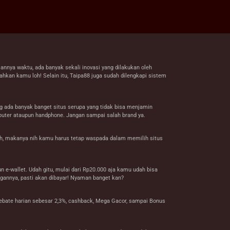
lannya waktu, ada banyak sekali inovasi yang dilakukan oleh
kan kamu loh! Selain itu, Taipa88 juga sudah dilengkapi sistem
ng ada banyak banget situs serupa yang tidak bisa menjamin
puter ataupun handphone. Jangan sampai salah brand ya.
 Nah, makanya nih kamu harus tetap waspada dalam memilih situs
e-wallet. Udah gitu, mulai dari Rp20.000 aja kamu udah bisa
gannya, pasti akan dibayar! Nyaman banget kan?
Rebate harian sebesar 2,3%, cashback, Mega Gacor, sampai Bonus