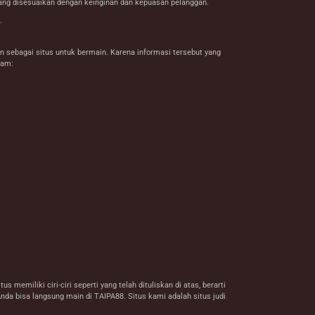
ng disesuaikan dengan keinginan dan kepuasan pelanggan.
.
an sebagai situs untuk bermain. Karena informasi tersebut yang
jam:
s memiliki ciri-ciri seperti yang telah dituliskan di atas, berarti
, Anda bisa langsung main di TAIPA88. Situs kami adalah situs judi