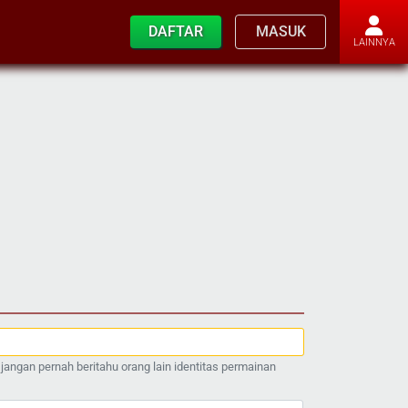
DAFTAR
MASUK
LAINNYA
ngan pernah beritahu orang lain identitas permainan