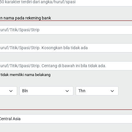
n nama pada rekening bank
 tidak memiliki nama belakang