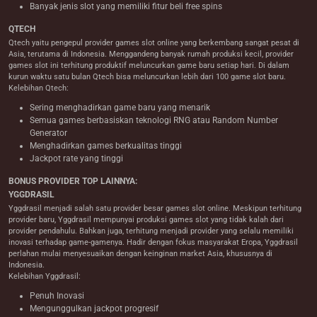
Banyak jenis slot yang memiliki fitur beli free spins
QTECH
Qtech yaitu pengepul provider games slot online yang berkembang sangat pesat di
Asia, terutama di Indonesia. Menggandeng banyak rumah produksi kecil, provider
games slot ini terhitung produktif meluncurkan game baru setiap hari. Di dalam
kurun waktu satu bulan Qtech bisa meluncurkan lebih dari 100 game slot baru.
Kelebihan Qtech:
Sering menghadirkan game baru yang menarik
Semua games berbasiskan teknologi RNG atau Random Number
Generator
Menghadirkan games berkualitas tinggi
Jackpot rate yang tinggi
BONUS PROVIDER TOP LAINNYA:
YGGDRASIL
Yggdrasil menjadi salah satu provider besar games slot online. Meskipun terhitung
provider baru, Yggdrasil mempunyai produksi games slot yang tidak kalah dari
provider pendahulu. Bahkan juga, terhitung menjadi provider yang selalu memiliki
inovasi terhadap game-gamenya. Hadir dengan fokus masyarakat Eropa, Yggdrasil
perlahan mulai menyesuaikan dengan keinginan market Asia, khususnya di
Indonesia.
Kelebihan Yggdrasil:
Penuh Inovasi
Mengunggulkan jackpot progresif