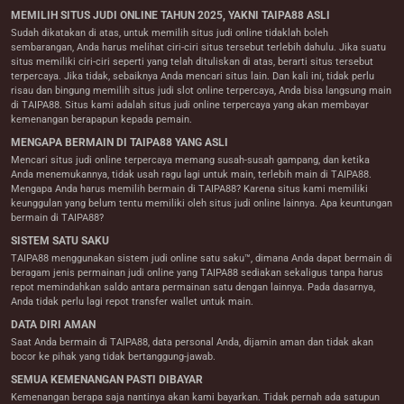
MEMILIH SITUS JUDI ONLINE TAHUN 2025, YAKNI TAIPA88 ASLI
Sudah dikatakan di atas, untuk memilih situs judi online tidaklah boleh
sembarangan, Anda harus melihat ciri-ciri situs tersebut terlebih dahulu. Jika suatu
situs memiliki ciri-ciri seperti yang telah dituliskan di atas, berarti situs tersebut
terpercaya. Jika tidak, sebaiknya Anda mencari situs lain. Dan kali ini, tidak perlu
risau dan bingung memilih situs judi slot online terpercaya, Anda bisa langsung main
di TAIPA88. Situs kami adalah situs judi online terpercaya yang akan membayar
kemenangan berapapun kepada pemain.
MENGAPA BERMAIN DI TAIPA88 YANG ASLI
Mencari situs judi online terpercaya memang susah-susah gampang, dan ketika
Anda menemukannya, tidak usah ragu lagi untuk main, terlebih main di TAIPA88.
Mengapa Anda harus memilih bermain di TAIPA88? Karena situs kami memiliki
keunggulan yang belum tentu memiliki oleh situs judi online lainnya. Apa keuntungan
bermain di TAIPA88?
SISTEM SATU SAKU
TAIPA88 menggunakan sistem judi online satu saku™, dimana Anda dapat bermain di
beragam jenis permainan judi online yang TAIPA88 sediakan sekaligus tanpa harus
repot memindahkan saldo antara permainan satu dengan lainnya. Pada dasarnya,
Anda tidak perlu lagi repot transfer wallet untuk main.
DATA DIRI AMAN
Saat Anda bermain di TAIPA88, data personal Anda, dijamin aman dan tidak akan
bocor ke pihak yang tidak bertanggung-jawab.
SEMUA KEMENANGAN PASTI DIBAYAR
Kemenangan berapa saja nantinya akan kami bayarkan. Tidak pernah ada satupun