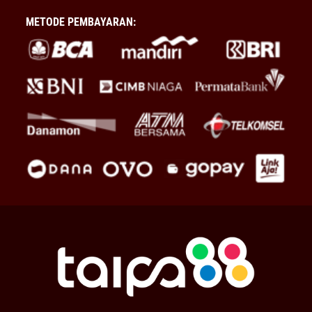
METODE PEMBAYARAN: