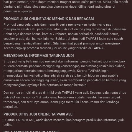
hati para pemain, serta dapat menjadi magnet untuk calon pemain. Maka, bila masih
bimbang pilih situs slot yang bisa dipercaya, dapat dilihat dari rating situs di
penelusuran google.
PROMOSI JUDI ONLINE YANG MENARIK DAN BERAGAM
Promosi yang selalu ada dan menarik serta menawarkan hadiah yang pasti
merupakan salah satu parameter situs judi slot online yang terpercaya di Indonesia.
Sebut saja deposit bonus, komisi / rebates, undian berhadiah, cashback bonus,
voucher gratis, dan banyak lainnya! Bahkan, di situs judi TAIPA88 login saja sudah
berpeluang mendapatkan hadiah. Silahkan lihat pusat promosi untuk menyimak
secara lengkap promosi taruhan judi online yang tersedia di TAIPA88.
MENYEDIAKAN INFORMASI TARUHAN JUDI
Situs judi yang baik mampu menyediakan informasi penting terkait judi online, baik
itu cara bermain, panduan menghitung kemenangan, menimbang resiko kekalahan,
mengajarkan bermain secara bertanggung jawab. Karena TAIPA88 ingin
mengedukasi bahwa judi online adalah salah satu bentuk hiburan yang apabila
dimainkan secara bertanggung jawab, akan memberikan pengalaman bermain yang
menyenangkan layaknya kita bermain ke taman bermain.
Dan semua ciri-ciri di atas dimiliki oleh TAIPA88 yang asli. Sebagai salah satu situs
judi slot online nomor 1 di Indonesia, tentu kami sudah memiliki layanan terbaik,
terpercaya, dan tentunya aman. Kami juga memiliki lisensi resmi dari lembaga
perjudian.
PRODUK SITUS JUDI ONLINE TAIPA88 ASLI
Di situs TAIPA88 Asli, Anda dapat menemukan beragam produk dan informasi judi
online: