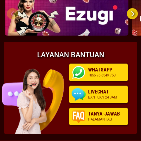
LAYANAN BANTUAN
WHATSAPP
+855 76 6549 750
LIVECHAT
BANTUAN 24 JAM
TANYA-JAWAB
HALAMAN FAQ