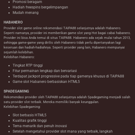
Promosi beragam
Hadiah freespins bergelimpangan
Mudah menang
HABANERO
Provider slot game online rekomendasi TAIPA88 selanjutnya adalah Habanero.
Seperti namanya, provider ini memberikan game slot yang Hot bagai cabai habanero.
Provider ini bisa Anda temui di situs TAIPA88. Habanero ada sejak mulai tahun 2013,
sehingga game-game yang dirilis oleh Habanero tidak perlu dipertanyakan lagi
keseruan dan hadiah-hadiahnya. Seperti provider yang lain, Habanero mempunyai
sejumlah kelebihan.
Kelebihan Habanero:
Tingkat RTP tinggi
Fitur permainan lengkap dan bervariasi
Terdapat jackpot progressive pada tiap gamenya khusus di TAIPA88
Game slot Habanero berbasiskan HTML5
SPADEGAMING
Rekomendasi provider oleh TAIPA88 selanjutnya adalah Spadegaming menjadi salah
satu provider slot terbaik. Mereka memiliki banyak keunggulan.
Kelebihan Spadegaming:
Slot berbasis HTML5
Kualitas grafik tinggi
Tema menarik dan penuh inovasi
Setelah mengetahui provider slot mana yang terbaik, langkah