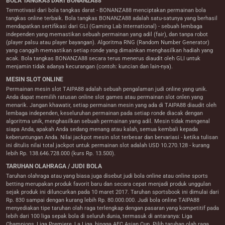
BOLA TANGKAS DARI BONANZA88
Termotivasi dari bola tangkas darat - BONANZA88 menciptakan permainan bola
tangkas online terbaik. Bola tangkas BONANZA88 adalah satu-satunya yang berhasil
mendapatkan sertifikasi dari GLI (Gaming Lab International) - sebuah lembaga
independen yang memastikan sebuah permainan yang adil (fair), dan tanpa robot
(player palsu atau player bayangan). Algoritma RNG (Random Number Generator)
yang canggih memastikan setiap ronde yang dimainkan menghasilkan hadiah yang
acak. Bola tangkas BONANZA88 secara terus menerus diaudit oleh GLI untuk
menjamin tidak adanya kecurangan (contoh: kuncian dan lain-nya).
MESIN SLOT ONLINE
Permainan mesin slot TAIPA88 adalah sebuah pengalaman judi online yang unik.
Anda dapat memilih ratusan online slot games atau permainan slot onlen yang
menarik. Jangan khawatir, setiap permainan mesin yang ada di TAIPA88 diaudit oleh
lembaga independen, keseluruhan permainan pada setiap ronde diacak dengan
algoritma unik, menghasilkan sebuah permainan yang adil. Mesin tidak mengenal
siapa Anda, apakah Anda sedang menang atau kalah, semua kembali kepada
keberuntungan Anda. Nilai jackpot mesin slot terbesar dan bervariasi - ketika tulisan
ini ditulis nilai total jackpot untuk permainan slot adalah USD 10.270.128 - kurang
lebih Rp. 138.646.728.000 (kurs Rp. 13.500).
TARUHAN OLAHRAGA / JUDI BOLA
Taruhan olahraga atau yang biasa juga disebut judi bola online atau online sports
betting merupakan produk favorit baru dan secara cepat menjadi produk unggulan
sejak produk ini diluncurkan pada 10 maret 2017. Taruhan sportsbook ini dimulai dari
Rp. 830 sampai dengan kurang lebih Rp. 80.000.000. Judi bola online TAIPA88
menyediakan tipe taruhan olah raga terlengkap dengan pasaran yang kompetitif pada
lebih dari 100 liga sepak bola di seluruh dunia, termasuk di antaranya: Liga
Champions, Liga Premiere, La Liga, hingga AFC Asian Cup. Pilih taruhan olah raga