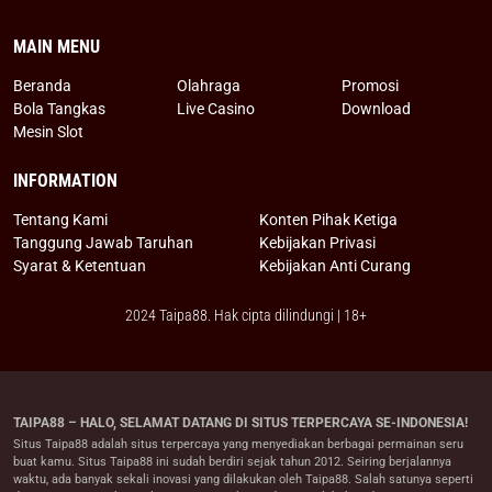
MAIN MENU
Beranda
Olahraga
Promosi
Bola Tangkas
Live Casino
Download
Mesin Slot
INFORMATION
Tentang Kami
Konten Pihak Ketiga
Tanggung Jawab Taruhan
Kebijakan Privasi
Syarat & Ketentuan
Kebijakan Anti Curang
2024 Taipa88. Hak cipta dilindungi | 18+
TAIPA88 – HALO, SELAMAT DATANG DI SITUS TERPERCAYA SE-INDONESIA!
Situs Taipa88 adalah situs terpercaya yang menyediakan berbagai permainan seru
buat kamu. Situs Taipa88 ini sudah berdiri sejak tahun 2012. Seiring berjalannya
waktu, ada banyak sekali inovasi yang dilakukan oleh Taipa88. Salah satunya seperti