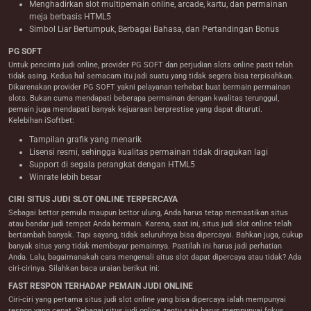
Menghadirkan slot multipemain online, arcade, kartu, dan permainan
meja berbasis HTML5
Simbol Liar Bertumpuk, Berbagai Bahasa, dan Pertandingan Bonus
PG SOFT
Untuk pencinta judi online, provider PG SOFT dan perjudian slots online pasti telah
tidak asing. Kedua hal semacam itu jadi suatu yang tidak segera bisa terpisahkan.
Dikarenakan provider PG SOFT yakni pelayanan terhebat buat bermain permainan
slots. Bukan cuma mendapati beberapa permainan dengan kwalitas terunggul,
pemain juga mendapati banyak kejuaraan berprestise yang dapat dituruti.
Kelebihan iSoftbet:
Tampilan grafik yang menarik
Lisensi resmi, sehingga kualitas permainan tidak diragukan lagi
Support di segala perangkat dengan HTML5
Winrate lebih besar
CIRI SITUS JUDI SLOT ONLINE TERPERCAYA
Sebagai bettor pemula maupun bettor ulung, Anda harus tetap memastikan situs
atau bandar judi tempat Anda bermain. Karena, saat ini, situs judi slot online telah
bertambah banyak. Tapi sayang, tidak seluruhnya bisa dipercayai. Bahkan juga, cukup
banyak situs yang tidak membayar pemainnya. Pastilah ini harus jadi perhatian
Anda. Lalu, bagaimanakah cara mengenali situs slot dapat dipercaya atau tidak? Ada
ciri-cirinya. Silahkan baca uraian berikut ini:
FAST RESPON TERHADAP PEMAIN JUDI ONLINE
Ciri-ciri yang pertama situs judi slot online yang bisa dipercaya ialah mempunyai
respon yang cepat. Sebagai situs judi online, tentu saja harus mempunyai fokus