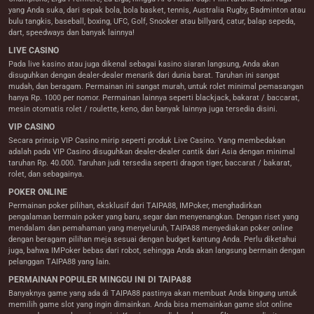
yang Anda suka, dari sepak bola, bola basket, tennis, Australia Rugby, Badminton atau
bulu tangkis, baseball, boxing, UFC, Golf, Snooker atau billyard, catur, balap sepeda,
dart, speedways dan banyak lainnya!
LIVE CASINO
Pada live kasino atau juga dikenal sebagai kasino siaran langsung, Anda akan
disuguhkan dengan dealer-dealer menarik dari dunia barat. Taruhan ini sangat
mudah, dan beragam. Permainan ini sangat murah, untuk rolet minimal pemasangan
hanya Rp. 1000 per nomor. Permainan lainnya seperti blackjack, bakarat / baccarat,
mesin otomatis rolet / roulette, keno, dan banyak lainnya juga tersedia disini.
VIP CASINO
Secara prinsip VIP Casino mirip seperti produk Live Casino. Yang membedakan
adalah pada VIP Casino disuguhkan dealer-dealer cantik dari Asia dengan minimal
taruhan Rp. 40.000. Taruhan judi tersedia seperti dragon tiger, baccarat / bakarat,
rolet, dan sebagainya.
POKER ONLINE
Permainan poker pilihan, eksklusif dari TAIPA88, IMPoker, menghadirkan
pengalaman bermain poker yang baru, segar dan menyenangkan. Dengan riset yang
mendalam dan pemahaman yang menyeluruh, TAIPA88 menyediakan poker online
dengan beragam pilihan meja sesuai dengan budget kantung Anda. Perlu diketahui
juga, bahwa IMPoker bebas dari robot, sehingga Anda akan langsung bermain dengan
pelanggan TAIPA88 yang lain.
PERMAINAN POPULER MINGGU INI DI TAIPA88
Banyaknya game yang ada di TAIPA88 pastinya akan membuat Anda bingung untuk
memilih game slot yang ingin dimainkan. Anda bisa memainkan game slot online