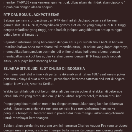
member TAIPA88 yang kemenangannya tidak dibayarkan, dan tidak akan dipotong 1
rupiah pun dengan alasan apapun.
RTP DAN BONUS JACKPOT BESAR
Sebagai pemain slot pastinya cari RTP dan hadiah Jackpot besar saat bermain
games slot. Di TAIPA88, menyediakan games slot online yang punya nilai RTP tinggi
dengan volatilitas yang tinggi, serta hadiah jackpot yang diberikan setiap minggu
selalu bernilai fantastis
Sejumlah informasi yang berkenaan dengan situs judi sudah tim TAIPA88 berikan.
Pastikan bahwa Anda memahami trik memilih situs judi online yang dapat dipercaya,
mengaplikasikan panduan bermain judi online di situs judi secara benar supaya
mendapatkan jackpot besar, dan ketahui games dengan RTP tinggi pada sebuah
situs judi supaya bisa menang besar.
SEJARAH SITUS JUDI SLOT ONLINE DI INDONESIA
Permainan judi slot online kali pertama dikenalkan di tahun 1887 saat mesin poker
pertama kalinya dibuat oleh suatu perusahaan bernama Sittman and Pitt di negara
bagian New York, Amerika Serikat.
Waktu itu istilah judi slot belum dikenali dan mesin poker diletakkan di beberapa
lokasi hiburan yang ramai dan cukup berkualitas seperti hotel, restoran atau bar.
Pengunjung bisa mainkan mesin itu dengan memasukkan uang koin ke dalamnya
untuk hiburan dan andaikata menang, pemain bisa menginformasikannya ke
pengurus tempat itu lantaran mesin poker tidak bisa mengeluarkan uang otomatis
untuk membayar kemenangan.
Sekian tahun setelah itu seorang teknisi namanya Charles August Fey yang terobsesi
dengan mesin poker, ia sukses memperbaiki mesin itu dengan mengurangi jumlah