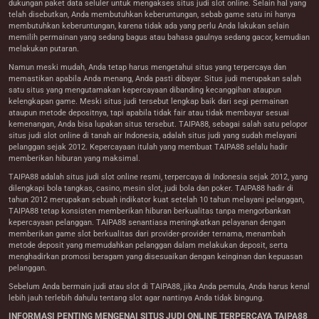
dukungan paket data seluler untuk mengakses situs judi slot online. Selain hal yang
telah disebutkan, Anda membutuhkan keberuntungan, sebab game satu ini hanya
membutuhkan keberuntungan, karena tidak ada yang perlu Anda lakukan selain
memilih permainan yang sedang bagus atau bahasa gaulnya sedang gacor, kemudian
melakukan putaran.
Namun meski mudah, Anda tetap harus mengetahui situs yang terpercaya dan
memastikan apabila Anda menang, Anda pasti dibayar. Situs judi merupakan salah
satu situs yang mengutamakan kepercayaan dibanding kecanggihan ataupun
kelengkapan game. Meski situs judi tersebut lengkap baik dari segi permainan
ataupun metode depositnya, tapi apabila tidak fair atau tidak membayar sesuai
kemenangan, Anda bisa lupakan situs tersebut. TAIPA88, sebagai salah satu pelopor
situs judi slot online di tanah air Indonesia, adalah situs judi yang sudah melayani
pelanggan sejak 2012. Kepercayaan itulah yang membuat TAIPA88 selalu hadir
memberikan hiburan yang maksimal.
TAIPA88 adalah situs judi slot online resmi, terpercaya di Indonesia sejak 2012, yang
dilengkapi bola tangkas, casino, mesin slot, judi bola dan poker. TAIPA88 hadir di
tahun 2012 merupakan sebuah indikator kuat setelah 10 tahun melayani pelanggan,
TAIPA88 tetap konsisten memberikan hiburan berkualitas tanpa mengorbankan
kepercayaan pelanggan. TAIPA88 senantiasa meningkatkan pelayanan dengan
memberikan game slot berkualitas dari provider-provider ternama, menambah
metode deposit yang memudahkan pelanggan dalam melakukan deposit, serta
menghadirkan promosi beragam yang disesuaikan dengan keinginan dan kepuasan
pelanggan.
Sebelum Anda bermain judi atau slot di TAIPA88, jika Anda pemula, Anda harus kenal
lebih jauh terlebih dahulu tentang slot agar nantinya Anda tidak bingung.
INFORMASI PENTING MENGENAI SITUS JUDI ONLINE TERPERCAYA TAIPA88