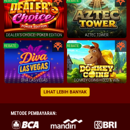
REBATE
REBATE
DEALER’S CHOICE: POKER EDITION
AZTEC TOWER
REBATE
REBATE
DIVA LAS VEGAS
DONKEY COINS HOLD & WIN
LIHAT LEBIH BANYAK
METODE PEMBAYARAN: