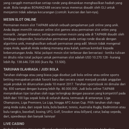
yang canggih memastikan setiap ronde yang dimainkan menghasilkan hadiah yang
acak. Bola tangkas BONANZA88 secara terus menerus diaudit oleh GLI untuk
menjamin tidak adanya kecurangan (contoh: kuncian dan lain-nya).
MESIN SLOT ONLINE
Permainan mesin slot TAIPA88 adalah sebuah pengalaman judi online yang unik.
Anda dapat memilih ratusan online slot games atau permainan slot onlen yang
menarik. Jangan khawatir, setiap permainan mesin yang ada di TAIPA88 diaudit oleh
lembaga independen, keseluruhan permainan pada setiap ronde diacak dengan
algoritma unik, menghasilkan sebuah permainan yang adil. Mesin tidak mengenal
siapa Anda, apakah Anda sedang menang atau kalah, semua kembali kepada
keberuntungan Anda. Nilai jackpot mesin slot terbesar dan bervariasi - ketika tulisan
ini ditulis nilai total jackpot untuk permainan slot adalah USD 10.270.128 - kurang
lebih Rp. 138.646.728.000 (kurs Rp. 13.500).
TARUHAN OLAHRAGA / JUDI BOLA
Taruhan olahraga atau yang biasa juga disebut judi bola online atau online sports
betting merupakan produk favorit baru dan secara cepat menjadi produk unggulan
sejak produk ini diluncurkan pada 10 maret 2017. Taruhan sportsbook ini dimulai dari
Rp. 830 sampai dengan kurang lebih Rp. 80.000.000. Judi bola online TAIPA88
menyediakan tipe taruhan olah raga terlengkap dengan pasaran yang kompetitif pada
lebih dari 100 liga sepak bola di seluruh dunia, termasuk di antaranya: Liga
Champions, Liga Premiere, La Liga, hingga AFC Asian Cup. Pilih taruhan olah raga
yang Anda suka, dari sepak bola, bola basket, tennis, Australia Rugby, Badminton atau
bulu tangkis, baseball, boxing, UFC, Golf, Snooker atau billyard, catur, balap sepeda,
dart, speedways dan banyak lainnya!
LIVE CASINO