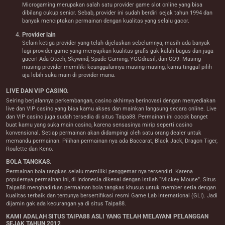
Microgaming merupakan salah satu provider game slot online yang bisa
dibilang cukup senior. Sebab, provider ini sudah berdiri sejak tahun 1994 dan
banyak menciptakan permainan dengan kualitas yang selalu gacor.
Provider lain
Selain ketiga provider yang telah dijelaskan sebelumnya, masih ada banyak
lagi provider game yang menyajikan kualitas grafis gak kalah bagus dan juga
gacor! Ada Qtech, Skywind, Spade Gaming, YGGdrasil, dan CQ9. Masing-
masing provider memiliki keunggulannya masing-masing, kamu tinggal pilih
aja lebih suka main di provider mana.
LIVE DAN VIP CASINO.
Seiring berjalannya perkembangan, casino akhirnya berinovasi dengan menyediakan
live dan VIP casino yang bisa kamu akses dan mainkan langsung secara online. Live
dan VIP casino juga sudah tersedia di situs Taipa88. Permainan ini cocok banget
buat kamu yang suka main casino, karena sensasinya mirip seperti casino
konvensional. Setiap permainan akan didampingi oleh satu orang dealer untuk
memandu permainan. Pilihan permainan nya ada Baccarat, Black Jack, Dragon Tiger,
Roulette dan Keno.
BOLA TANGKAS.
Permainan bola tangkas selalu memiliki penggemar nya tersendiri. Karena
populernya permainan ini, di Indonesia dikenal dengan istilah “Mickey Mouse”. Situs
Taipa88 menghadirkan permainan bola tangkas khusus untuk member setia dengan
kualitas terbaik dan tentunya bersertifikasi resmi Game Lab International (GLI). Jadi
dijamin gak ada kecurangan ya di situs Taipa88.
KAMI ADALAH SITUS TAIPA88 ASLI YANG TELAH MELAYANI PELANGGAN
SEJAK TAHUN 2012