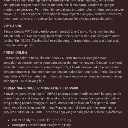
Pada live kasino atau juga dikenal sebagai kasino siaran langsung, Anda akan
disuguhkan dengan dealer-dealer menarik dari dunia barat. Taruhan ini sangat
mudah, dan beragam. Permainan ini sangat murah, untuk rolet minimal pemasangan
hanya Rp. 1000 per nomor. Permainan lainnya seperti blackjack, bakarat / baccarat,
mesin otomatis rolet / roulette, keno, dan banyak lainnya juga tersedia disini.
VIP CASINO
Secara prinsip VIP Casino mirip seperti produk Live Casino. Yang membedakan
adalah pada VIP Casino disuguhkan dealer-dealer cantik dari Asia dengan minimal
taruhan Rp. 40.000. Taruhan judi tersedia seperti dragon tiger, baccarat / bakarat,
rolet, dan sebagainya.
POKER ONLINE
Permainan poker pilihan, eksklusif dari TAIPA88, IMPoker, menghadirkan
pengalaman bermain poker yang baru, segar dan menyenangkan. Dengan riset yang
mendalam dan pemahaman yang menyeluruh, TAIPA88 menyediakan poker online
dengan beragam pilihan meja sesuai dengan budget kantung Anda. Perlu diketahui
juga, bahwa IMPoker bebas dari robot, sehingga Anda akan langsung bermain dengan
pelanggan TAIPA88 yang lain.
PERMAINAN POPULER MINGGU INI DI TAIPA88
Banyaknya game yang ada di TAIPA88 pastinya akan membuat Anda bingung untuk
memilih game slot yang ingin dimainkan. Anda bisa memainkan game slot online
yang sedang populer minggu ini. Kami menyediakan layanan filter game di situs
kami, Anda bisa langsung klik menu Populer, nanti di sana akan tertampil game
populer saat ini di TAIPA88. Game apa saja yang sedang populer? Berikut daftarnya:
Gates of Olympus dari Pragmatic Play
Starlight Princess dari Pragmatic Play