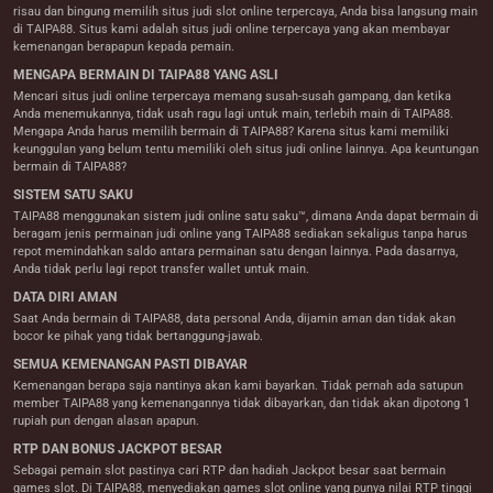
risau dan bingung memilih situs judi slot online terpercaya, Anda bisa langsung main
di TAIPA88. Situs kami adalah situs judi online terpercaya yang akan membayar
kemenangan berapapun kepada pemain.
MENGAPA BERMAIN DI TAIPA88 YANG ASLI
Mencari situs judi online terpercaya memang susah-susah gampang, dan ketika
Anda menemukannya, tidak usah ragu lagi untuk main, terlebih main di TAIPA88.
Mengapa Anda harus memilih bermain di TAIPA88? Karena situs kami memiliki
keunggulan yang belum tentu memiliki oleh situs judi online lainnya. Apa keuntungan
bermain di TAIPA88?
SISTEM SATU SAKU
TAIPA88 menggunakan sistem judi online satu saku™, dimana Anda dapat bermain di
beragam jenis permainan judi online yang TAIPA88 sediakan sekaligus tanpa harus
repot memindahkan saldo antara permainan satu dengan lainnya. Pada dasarnya,
Anda tidak perlu lagi repot transfer wallet untuk main.
DATA DIRI AMAN
Saat Anda bermain di TAIPA88, data personal Anda, dijamin aman dan tidak akan
bocor ke pihak yang tidak bertanggung-jawab.
SEMUA KEMENANGAN PASTI DIBAYAR
Kemenangan berapa saja nantinya akan kami bayarkan. Tidak pernah ada satupun
member TAIPA88 yang kemenangannya tidak dibayarkan, dan tidak akan dipotong 1
rupiah pun dengan alasan apapun.
RTP DAN BONUS JACKPOT BESAR
Sebagai pemain slot pastinya cari RTP dan hadiah Jackpot besar saat bermain
games slot. Di TAIPA88, menyediakan games slot online yang punya nilai RTP tinggi