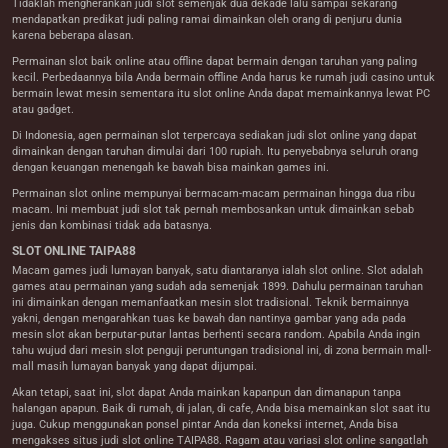
Tidaklah mengherankan judi slot semenjak dua dekade lalu sampai sekarang
mendapatkan predikat judi paling ramai dimainkan oleh orang di penjuru dunia
karena beberapa alasan.
Permainan slot baik online atau offline dapat bermain dengan taruhan yang paling
kecil. Perbedaannya bila Anda bermain offline Anda harus ke rumah judi casino untuk
bermain lewat mesin sementara itu slot online Anda dapat memainkannya lewat PC
atau gadget.
Di Indonesia, agen permainan slot terpercaya sediakan judi slot online yang dapat
dimainkan dengan taruhan dimulai dari 100 rupiah. Itu penyebabnya seluruh orang
dengan keuangan menengah ke bawah bisa mainkan games ini.
Permainan slot online mempunyai bermacam-macam permainan hingga dua ribu
macam. Ini membuat judi slot tak pernah membosankan untuk dimainkan sebab
jenis dan kombinasi tidak ada batasnya.
SLOT ONLINE TAIPA88
Macam games judi lumayan banyak, satu diantaranya ialah slot online. Slot adalah
games atau permainan yang sudah ada semenjak 1899. Dahulu permainan taruhan
ini dimainkan dengan memanfaatkan mesin slot tradisional. Teknik bermainnya
yakni, dengan mengarahkan tuas ke bawah dan nantinya gambar yang ada pada
mesin slot akan berputar-putar lantas berhenti secara random. Apabila Anda ingin
tahu wujud dari mesin slot penguji peruntungan tradisional ini, di zona bermain mall-
mall masih lumayan banyak yang dapat dijumpai.
Akan tetapi, saat ini, slot dapat Anda mainkan kapanpun dan dimanapun tanpa
halangan apapun. Baik di rumah, di jalan, di cafe, Anda bisa memainkan slot saat itu
juga. Cukup menggunakan ponsel pintar Anda dan koneksi internet, Anda bisa
mengakses situs judi slot online TAIPA88. Ragam atau variasi slot online sangatlah