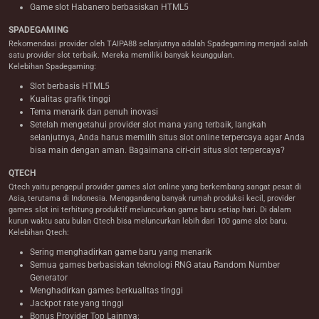
Game slot Habanero berbasiskan HTML5
SPADEGAMING
Rekomendasi provider oleh TAIPA88 selanjutnya adalah Spadegaming menjadi salah
satu provider slot terbaik. Mereka memiliki banyak keunggulan.
Kelebihan Spadegaming:
Slot berbasis HTML5
Kualitas grafik tinggi
Tema menarik dan penuh inovasi
Setelah mengetahui provider slot mana yang terbaik, langkah
selanjutnya, Anda harus memilih situs slot online terpercaya agar Anda
bisa main dengan aman. Bagaimana ciri-ciri situs slot terpercaya?
QTECH
Qtech yaitu pengepul provider games slot online yang berkembang sangat pesat di
Asia, terutama di Indonesia. Menggandeng banyak rumah produksi kecil, provider
games slot ini terhitung produktif meluncurkan game baru setiap hari. Di dalam
kurun waktu satu bulan Qtech bisa meluncurkan lebih dari 100 game slot baru.
Kelebihan Qtech:
Sering menghadirkan game baru yang menarik
Semua games berbasiskan teknologi RNG atau Random Number
Generator
Menghadirkan games berkualitas tinggi
Jackpot rate yang tinggi
Bonus Provider Top Lainnya: