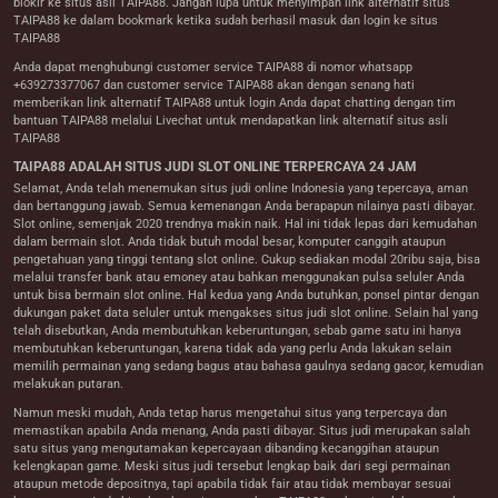
blokir ke situs asli TAIPA88. Jangan lupa untuk menyimpan link alternatif situs
TAIPA88 ke dalam bookmark ketika sudah berhasil masuk dan login ke situs
TAIPA88
Anda dapat menghubungi customer service TAIPA88 di nomor whatsapp
+639273377067 dan customer service TAIPA88 akan dengan senang hati
memberikan link alternatif TAIPA88 untuk login Anda dapat chatting dengan tim
bantuan TAIPA88 melalui Livechat untuk mendapatkan link alternatif situs asli
TAIPA88
TAIPA88 ADALAH SITUS JUDI SLOT ONLINE TERPERCAYA 24 JAM
Selamat, Anda telah menemukan situs judi online Indonesia yang tepercaya, aman
dan bertanggung jawab. Semua kemenangan Anda berapapun nilainya pasti dibayar.
Slot online, semenjak 2020 trendnya makin naik. Hal ini tidak lepas dari kemudahan
dalam bermain slot. Anda tidak butuh modal besar, komputer canggih ataupun
pengetahuan yang tinggi tentang slot online. Cukup sediakan modal 20ribu saja, bisa
melalui transfer bank atau emoney atau bahkan menggunakan pulsa seluler Anda
untuk bisa bermain slot online. Hal kedua yang Anda butuhkan, ponsel pintar dengan
dukungan paket data seluler untuk mengakses situs judi slot online. Selain hal yang
telah disebutkan, Anda membutuhkan keberuntungan, sebab game satu ini hanya
membutuhkan keberuntungan, karena tidak ada yang perlu Anda lakukan selain
memilih permainan yang sedang bagus atau bahasa gaulnya sedang gacor, kemudian
melakukan putaran.
Namun meski mudah, Anda tetap harus mengetahui situs yang terpercaya dan
memastikan apabila Anda menang, Anda pasti dibayar. Situs judi merupakan salah
satu situs yang mengutamakan kepercayaan dibanding kecanggihan ataupun
kelengkapan game. Meski situs judi tersebut lengkap baik dari segi permainan
ataupun metode depositnya, tapi apabila tidak fair atau tidak membayar sesuai