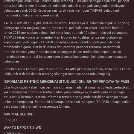
kemenangan, Anda bisa lupakan situs tersebut. TAIPA88, sebagai salah satu pelopor
situs judi slot online di tanah air Indonesia, adalah situs judi yang sudah melayani
pelanggan sejak 2012. Kepercayaan itulah yang membuat TAIPA88 selalu hadir
memberikan hiburan yang maksimal.
TAIPA88 adalah situs judi slot online resmi, terpercaya di Indonesia sejak 2012, yang
dilengkapi bola tangkas, casino, mesin slot, judi bola dan poker. TAIPA88 hadir di
tahun 2012 merupakan sebuah indikator kuat setelah 10 tahun melayani pelanggan,
TAIPA88 tetap konsisten memberikan hiburan berkualitas tanpa mengorbankan
kepercayaan pelanggan. TAIPA88 senantiasa meningkatkan pelayanan dengan
memberikan game slot berkualitas dari provider-provider ternama, menambah
metode deposit yang memudahkan pelanggan dalam melakukan deposit, serta
menghadirkan promosi beragam yang disesuaikan dengan keinginan dan kepuasan
pelanggan.
Sebelum Anda bermain judi atau slot di TAIPA88, jika Anda pemula, Anda harus kenal
lebih jauh terlebih dahulu tentang slot agar nantinya Anda tidak bingung.
INFORMASI PENTING MENGENAI SITUS JUDI ONLINE TERPERCAYA TAIPA88
Jika Anda sudah yakin ingin bermain slot, masih ada hal yang harus Anda perhatikan,
yakni mengenai informasi tentang situs yang nantinya akan Anda jadikan sebagai
situs untuk bermain. Karena informasi tersebut yang Anda butuhkan sebagai acuan
sebelum bergabung. Berikut ini beberapa informasi mengenai TAIPA88 sebagai salah
satu situs judi slot online terpercaya 24 jam:
MINIMAL DEPOSIT
IDR20,000
WAKTU DEPOSIT & WD
± 1-5 Menit