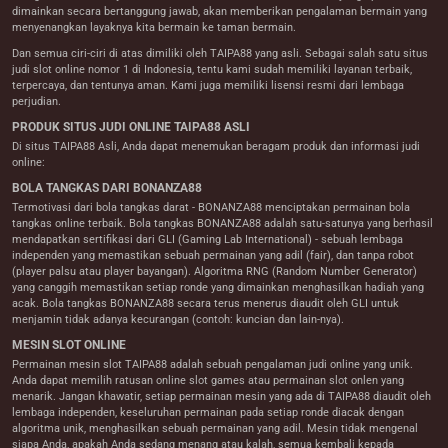
dimainkan secara bertanggung jawab, akan memberikan pengalaman bermain yang
menyenangkan layaknya kita bermain ke taman bermain.
Dan semua ciri-ciri di atas dimiliki oleh TAIPA88 yang asli. Sebagai salah satu situs
judi slot online nomor 1 di Indonesia, tentu kami sudah memiliki layanan terbaik,
terpercaya, dan tentunya aman. Kami juga memiliki lisensi resmi dari lembaga
perjudian.
PRODUK SITUS JUDI ONLINE TAIPA88 ASLI
Di situs TAIPA88 Asli, Anda dapat menemukan beragam produk dan informasi judi
online:
BOLA TANGKAS DARI BONANZA88
Termotivasi dari bola tangkas darat - BONANZA88 menciptakan permainan bola
tangkas online terbaik. Bola tangkas BONANZA88 adalah satu-satunya yang berhasil
mendapatkan sertifikasi dari GLI (Gaming Lab International) - sebuah lembaga
independen yang memastikan sebuah permainan yang adil (fair), dan tanpa robot
(player palsu atau player bayangan). Algoritma RNG (Random Number Generator)
yang canggih memastikan setiap ronde yang dimainkan menghasilkan hadiah yang
acak. Bola tangkas BONANZA88 secara terus menerus diaudit oleh GLI untuk
menjamin tidak adanya kecurangan (contoh: kuncian dan lain-nya).
MESIN SLOT ONLINE
Permainan mesin slot TAIPA88 adalah sebuah pengalaman judi online yang unik.
Anda dapat memilih ratusan online slot games atau permainan slot onlen yang
menarik. Jangan khawatir, setiap permainan mesin yang ada di TAIPA88 diaudit oleh
lembaga independen, keseluruhan permainan pada setiap ronde diacak dengan
algoritma unik, menghasilkan sebuah permainan yang adil. Mesin tidak mengenal
siapa Anda, apakah Anda sedang menang atau kalah, semua kembali kepada