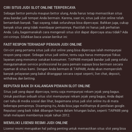
CIRI SITUS JUDI SLOT ONLINE TERPERCAYA
Sebagai bettor pemula maupun bettor ulung, Anda harus tetap memastikan situs
atau bandar judi tempat Anda bermain. Karena, saat ini, situs judi slot online telah
bertambah banyak. Tapi sayang, tidak seluruhnya bisa dipercayai. Bahkan juga, cukup
banyak situs yang tidak membayar pemainnya. Pastilah ini harus jadi perhatian
Anda. Lalu, bagaimanakah cara mengenali situs slot dapat dipercaya atau tidak? Ada
ciri-cirinya. Silahkan baca uraian berikut ini:
FAST RESPON TERHADAP PEMAIN JUDI ONLINE
Ciri-ciri yang pertama situs judi slot online yang bisa dipercaya ialah mempunyai
respon yang cepat. Sebagai situs judi online, tentu saja harus mempunyai fokus
layanan yang menomor satukan konsumen. TAIPA88 menjadi bandar judi yang selalu
mengutamakan service professional ke para pemain supaya bisa bermain secara
nyaman di situs kami. Dengan Anda bermain di TAIPA88, Anda akan memperoleh
banyak pelayanan yang bakal ditanggapi secara cepat seperti, live chat, deposit,
withdraw, dan betting.
REPUTASI BAIK DI KALANGAN PEMAIN SLOT ONLINE
Situs judi yang dapat dipercaya, tentu saja mempunyai rekam jejak yang bagus.
Untuk pastikan sebuah situs slot mempunyai rekam jejak yang bagus, Anda dapat
cari tahu di media sosial dan lihat, bagaimana situs judi slot online itu di mata
beberapa pemainnya. Disamping itu, Anda bisa juga melihatnya di penilaian google.
Reputasi yang baik tidak dibangun hanya dalam hitungan bulan, seperti TAIPA88 yang
telah melayani membernya sejak tahun 2012.
MEMILIKI LISENSI RESMI JUDI ONLINE
Lisensi resmi merupakan hal paling penting untuk memastikan situs slot yang bisa