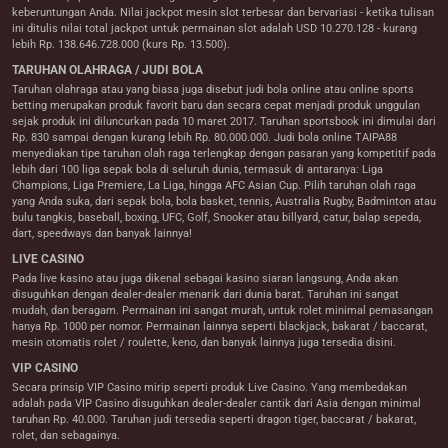
keberuntungan Anda. Nilai jackpot mesin slot terbesar dan bervariasi - ketika tulisan
ini ditulis nilai total jackpot untuk permainan slot adalah USD 10.270.128 - kurang
lebih Rp. 138.646.728.000 (kurs Rp. 13.500).
TARUHAN OLAHRAGA / JUDI BOLA
Taruhan olahraga atau yang biasa juga disebut judi bola online atau online sports
betting merupakan produk favorit baru dan secara cepat menjadi produk unggulan
sejak produk ini diluncurkan pada 10 maret 2017. Taruhan sportsbook ini dimulai dari
Rp. 830 sampai dengan kurang lebih Rp. 80.000.000. Judi bola online TAIPA88
menyediakan tipe taruhan olah raga terlengkap dengan pasaran yang kompetitif pada
lebih dari 100 liga sepak bola di seluruh dunia, termasuk di antaranya: Liga
Champions, Liga Premiere, La Liga, hingga AFC Asian Cup. Pilih taruhan olah raga
yang Anda suka, dari sepak bola, bola basket, tennis, Australia Rugby, Badminton atau
bulu tangkis, baseball, boxing, UFC, Golf, Snooker atau billyard, catur, balap sepeda,
dart, speedways dan banyak lainnya!
LIVE CASINO
Pada live kasino atau juga dikenal sebagai kasino siaran langsung, Anda akan
disuguhkan dengan dealer-dealer menarik dari dunia barat. Taruhan ini sangat
mudah, dan beragam. Permainan ini sangat murah, untuk rolet minimal pemasangan
hanya Rp. 1000 per nomor. Permainan lainnya seperti blackjack, bakarat / baccarat,
mesin otomatis rolet / roulette, keno, dan banyak lainnya juga tersedia disini.
VIP CASINO
Secara prinsip VIP Casino mirip seperti produk Live Casino. Yang membedakan
adalah pada VIP Casino disuguhkan dealer-dealer cantik dari Asia dengan minimal
taruhan Rp. 40.000. Taruhan judi tersedia seperti dragon tiger, baccarat / bakarat,
rolet, dan sebagainya.