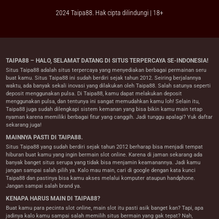
2024 Taipa88. Hak cipta dilindungi | 18+
TAIPA88 – HALO, SELAMAT DATANG DI SITUS TERPERCAYA SE-INDONESIA!
Situs Taipa88 adalah situs terpercaya yang menyediakan berbagai permainan seru
buat kamu. Situs Taipa88 ini sudah berdiri sejak tahun 2012. Seiring berjalannya
waktu, ada banyak sekali inovasi yang dilakukan oleh Taipa88. Salah satunya seperti
deposit menggunakan pulsa. Di Taipa88, kamu dapat melakukan deposit
menggunakan pulsa, dan tentunya ini sangat memudahkan kamu loh! Selain itu,
Taipa88 juga sudah dilengkapi sistem kemanan yang bisa bikin kamu main tetap
nyaman karena memiliki berbagai fitur yang canggih. Jadi tunggu apalagi? Yuk daftar
sekarang juga!
MAINNYA PASTI DI TAIPA88.
Situs Taipa88 yang sudah berdiri sejak tahun 2012 berharap bisa menjadi tempat
hiburan buat kamu yang ingin bermain slot online. Karena di jaman sekarang ada
banyak banget situs serupa yang tidak bisa menjamin keamanannya. Jadi kamu
jangan sampai salah pilih ya. Kalo mau main, cari di google dengan kata kunci
Taipa88 dan pastinya bisa kamu akses melalui komputer ataupun handphone.
Jangan sampai salah brand ya.
KENAPA HARUS MAIN DI TAIPA88?
Buat kamu para pecinta slot online, main slot itu pasti asik banget kan? Tapi, apa
jadinya kalo kamu sampai salah memilih situs bermain yang gak tepat? Nah,