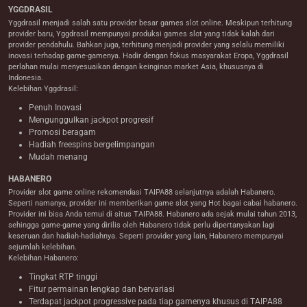
YGGDRASIL
Yggdrasil menjadi salah satu provider besar games slot online. Meskipun terhitung
provider baru, Yggdrasil mempunyai produksi games slot yang tidak kalah dari
provider pendahulu. Bahkan juga, terhitung menjadi provider yang selalu memiliki
inovasi terhadap game-gamenya. Hadir dengan fokus masyarakat Eropa, Yggdrasil
perlahan mulai menyesuaikan dengan keinginan market Asia, khususnya di
Indonesia.
Kelebihan Yggdrasil:
Penuh Inovasi
Mengunggulkan jackpot progresif
Promosi beragam
Hadiah freespins bergelimpangan
Mudah menang
HABANERO
Provider slot game online rekomendasi TAIPA88 selanjutnya adalah Habanero.
Seperti namanya, provider ini memberikan game slot yang Hot bagai cabai habanero.
Provider ini bisa Anda temui di situs TAIPA88. Habanero ada sejak mulai tahun 2013,
sehingga game-game yang dirilis oleh Habanero tidak perlu dipertanyakan lagi
keseruan dan hadiah-hadiahnya. Seperti provider yang lain, Habanero mempunyai
sejumlah kelebihan.
Kelebihan Habanero:
Tingkat RTP tinggi
Fitur permainan lengkap dan bervariasi
Terdapat jackpot progressive pada tiap gamenya khusus di TAIPA88