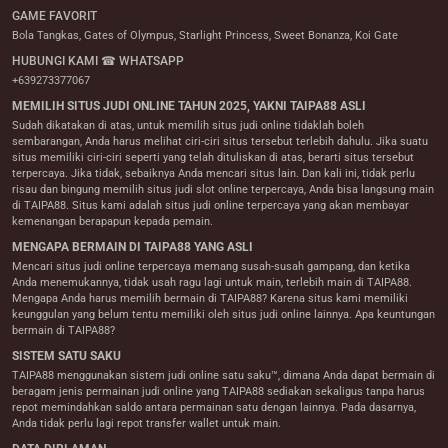
METODE DEPOSIT
Transfer Bank, e-Money & Pulsa
TOP PROVIDER SLOT
Pragmatic Play, Qtech, Yggdrasil, Habanero, Spadegaming, CQ9, PGSoft
GAME FAVORIT
Bola Tangkas, Gates of Olympus, Starlight Princess, Sweet Bonanza, Koi Gate
HUBUNGI KAMI ☎ WHATSAPP
+639273377067
MEMILIH SITUS JUDI ONLINE TAHUN 2025, YAKNI TAIPA88 ASLI
Sudah dikatakan di atas, untuk memilih situs judi online tidaklah boleh
sembarangan, Anda harus melihat ciri-ciri situs tersebut terlebih dahulu. Jika suatu
situs memiliki ciri-ciri seperti yang telah dituliskan di atas, berarti situs tersebut
terpercaya. Jika tidak, sebaiknya Anda mencari situs lain. Dan kali ini, tidak perlu
risau dan bingung memilih situs judi slot online terpercaya, Anda bisa langsung main
di TAIPA88. Situs kami adalah situs judi online terpercaya yang akan membayar
kemenangan berapapun kepada pemain.
MENGAPA BERMAIN DI TAIPA88 YANG ASLI
Mencari situs judi online terpercaya memang susah-susah gampang, dan ketika
Anda menemukannya, tidak usah ragu lagi untuk main, terlebih main di TAIPA88.
Mengapa Anda harus memilih bermain di TAIPA88? Karena situs kami memiliki
keunggulan yang belum tentu memiliki oleh situs judi online lainnya. Apa keuntungan
bermain di TAIPA88?