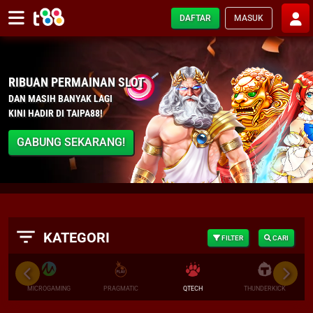
DAFTAR
MASUK
RIBUAN PERMAINAN SLOT
DAN MASIH BANYAK LAGI
KINI HADIR DI TAIPA88!
GABUNG SEKARANG!
KATEGORI
FILTER
CARI
MICROGAMING
PRAGMATIC
QTECH
THUNDERKICK