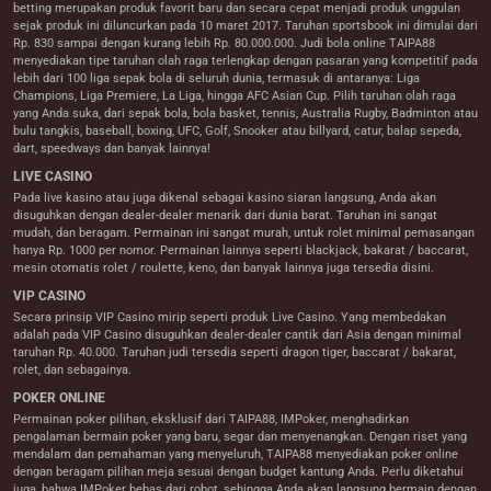
keberuntungan Anda. Nilai jackpot mesin slot terbesar dan bervariasi - ketika tulisan
ini ditulis nilai total jackpot untuk permainan slot adalah USD 10.270.128 - kurang
lebih Rp. 138.646.728.000 (kurs Rp. 13.500).
TARUHAN OLAHRAGA / JUDI BOLA
Taruhan olahraga atau yang biasa juga disebut judi bola online atau online sports
betting merupakan produk favorit baru dan secara cepat menjadi produk unggulan
sejak produk ini diluncurkan pada 10 maret 2017. Taruhan sportsbook ini dimulai dari
Rp. 830 sampai dengan kurang lebih Rp. 80.000.000. Judi bola online TAIPA88
menyediakan tipe taruhan olah raga terlengkap dengan pasaran yang kompetitif pada
lebih dari 100 liga sepak bola di seluruh dunia, termasuk di antaranya: Liga
Champions, Liga Premiere, La Liga, hingga AFC Asian Cup. Pilih taruhan olah raga
yang Anda suka, dari sepak bola, bola basket, tennis, Australia Rugby, Badminton atau
bulu tangkis, baseball, boxing, UFC, Golf, Snooker atau billyard, catur, balap sepeda,
dart, speedways dan banyak lainnya!
LIVE CASINO
Pada live kasino atau juga dikenal sebagai kasino siaran langsung, Anda akan
disuguhkan dengan dealer-dealer menarik dari dunia barat. Taruhan ini sangat
mudah, dan beragam. Permainan ini sangat murah, untuk rolet minimal pemasangan
hanya Rp. 1000 per nomor. Permainan lainnya seperti blackjack, bakarat / baccarat,
mesin otomatis rolet / roulette, keno, dan banyak lainnya juga tersedia disini.
VIP CASINO
Secara prinsip VIP Casino mirip seperti produk Live Casino. Yang membedakan
adalah pada VIP Casino disuguhkan dealer-dealer cantik dari Asia dengan minimal
taruhan Rp. 40.000. Taruhan judi tersedia seperti dragon tiger, baccarat / bakarat,
rolet, dan sebagainya.