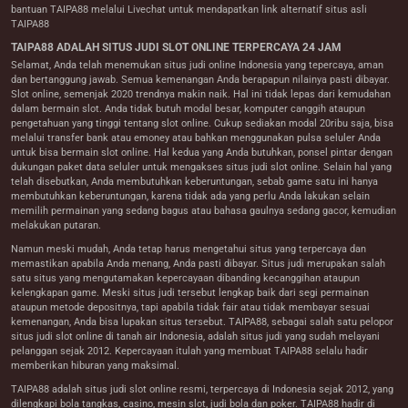
blokir ke situs asli TAIPA88. Jangan lupa untuk menyimpan link alternatif situs
TAIPA88 ke dalam bookmark ketika sudah berhasil masuk dan login ke situs
TAIPA88
Anda dapat menghubungi customer service TAIPA88 di nomor whatsapp
+639273377067 dan customer service TAIPA88 akan dengan senang hati
memberikan link alternatif TAIPA88 untuk login Anda dapat chatting dengan tim
bantuan TAIPA88 melalui Livechat untuk mendapatkan link alternatif situs asli
TAIPA88
TAIPA88 ADALAH SITUS JUDI SLOT ONLINE TERPERCAYA 24 JAM
Selamat, Anda telah menemukan situs judi online Indonesia yang tepercaya, aman
dan bertanggung jawab. Semua kemenangan Anda berapapun nilainya pasti dibayar.
Slot online, semenjak 2020 trendnya makin naik. Hal ini tidak lepas dari kemudahan
dalam bermain slot. Anda tidak butuh modal besar, komputer canggih ataupun
pengetahuan yang tinggi tentang slot online. Cukup sediakan modal 20ribu saja, bisa
melalui transfer bank atau emoney atau bahkan menggunakan pulsa seluler Anda
untuk bisa bermain slot online. Hal kedua yang Anda butuhkan, ponsel pintar dengan
dukungan paket data seluler untuk mengakses situs judi slot online. Selain hal yang
telah disebutkan, Anda membutuhkan keberuntungan, sebab game satu ini hanya
membutuhkan keberuntungan, karena tidak ada yang perlu Anda lakukan selain
memilih permainan yang sedang bagus atau bahasa gaulnya sedang gacor, kemudian
melakukan putaran.
Namun meski mudah, Anda tetap harus mengetahui situs yang terpercaya dan
memastikan apabila Anda menang, Anda pasti dibayar. Situs judi merupakan salah
satu situs yang mengutamakan kepercayaan dibanding kecanggihan ataupun
kelengkapan game. Meski situs judi tersebut lengkap baik dari segi permainan
ataupun metode depositnya, tapi apabila tidak fair atau tidak membayar sesuai