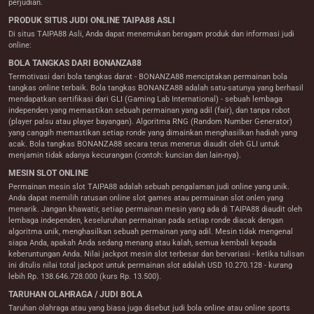
dimainkan secara bertanggung jawab, akan memberikan pengalaman bermain yang
menyenangkan layaknya kita bermain ke taman bermain.
Dan semua ciri-ciri di atas dimiliki oleh TAIPA88 yang asli. Sebagai salah satu situs
judi slot online nomor 1 di Indonesia, tentu kami sudah memiliki layanan terbaik,
terpercaya, dan tentunya aman. Kami juga memiliki lisensi resmi dari lembaga
perjudian.
PRODUK SITUS JUDI ONLINE TAIPA88 ASLI
Di situs TAIPA88 Asli, Anda dapat menemukan beragam produk dan informasi judi
online:
BOLA TANGKAS DARI BONANZA88
Termotivasi dari bola tangkas darat - BONANZA88 menciptakan permainan bola
tangkas online terbaik. Bola tangkas BONANZA88 adalah satu-satunya yang berhasil
mendapatkan sertifikasi dari GLI (Gaming Lab International) - sebuah lembaga
independen yang memastikan sebuah permainan yang adil (fair), dan tanpa robot
(player palsu atau player bayangan). Algoritma RNG (Random Number Generator)
yang canggih memastikan setiap ronde yang dimainkan menghasilkan hadiah yang
acak. Bola tangkas BONANZA88 secara terus menerus diaudit oleh GLI untuk
menjamin tidak adanya kecurangan (contoh: kuncian dan lain-nya).
MESIN SLOT ONLINE
Permainan mesin slot TAIPA88 adalah sebuah pengalaman judi online yang unik.
Anda dapat memilih ratusan online slot games atau permainan slot onlen yang
menarik. Jangan khawatir, setiap permainan mesin yang ada di TAIPA88 diaudit oleh
lembaga independen, keseluruhan permainan pada setiap ronde diacak dengan
algoritma unik, menghasilkan sebuah permainan yang adil. Mesin tidak mengenal
siapa Anda, apakah Anda sedang menang atau kalah, semua kembali kepada