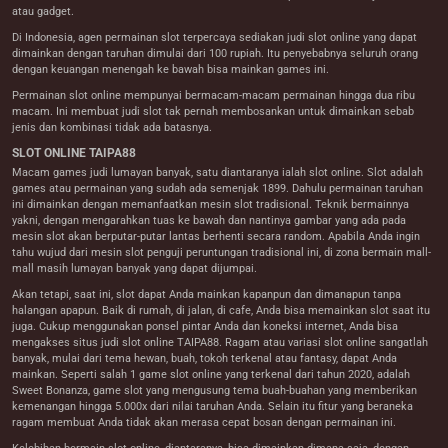
Tidaklah mengherankan judi slot semenjak dua dekade lalu sampai sekarang
mendapatkan predikat judi paling ramai dimainkan oleh orang di penjuru dunia
karena beberapa alasan.
Permainan slot baik online atau offline dapat bermain dengan taruhan yang paling
kecil. Perbedaannya bila Anda bermain offline Anda harus ke rumah judi casino untuk
bermain lewat mesin sementara itu slot online Anda dapat memainkannya lewat PC
atau gadget.
Di Indonesia, agen permainan slot terpercaya sediakan judi slot online yang dapat
dimainkan dengan taruhan dimulai dari 100 rupiah. Itu penyebabnya seluruh orang
dengan keuangan menengah ke bawah bisa mainkan games ini.
Permainan slot online mempunyai bermacam-macam permainan hingga dua ribu
macam. Ini membuat judi slot tak pernah membosankan untuk dimainkan sebab
jenis dan kombinasi tidak ada batasnya.
SLOT ONLINE TAIPA88
Macam games judi lumayan banyak, satu diantaranya ialah slot online. Slot adalah
games atau permainan yang sudah ada semenjak 1899. Dahulu permainan taruhan
ini dimainkan dengan memanfaatkan mesin slot tradisional. Teknik bermainnya
yakni, dengan mengarahkan tuas ke bawah dan nantinya gambar yang ada pada
mesin slot akan berputar-putar lantas berhenti secara random. Apabila Anda ingin
tahu wujud dari mesin slot penguji peruntungan tradisional ini, di zona bermain mall-
mall masih lumayan banyak yang dapat dijumpai.
Akan tetapi, saat ini, slot dapat Anda mainkan kapanpun dan dimanapun tanpa
halangan apapun. Baik di rumah, di jalan, di cafe, Anda bisa memainkan slot saat itu
juga. Cukup menggunakan ponsel pintar Anda dan koneksi internet, Anda bisa
mengakses situs judi slot online TAIPA88. Ragam atau variasi slot online sangatlah