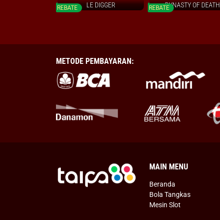
LE DIGGER
DYNASTY OF DEAT
REBATE
REBATE
METODE PEMBAYARAN:
MAIN MENU
Beranda
Bola Tangkas
Mesin Slot