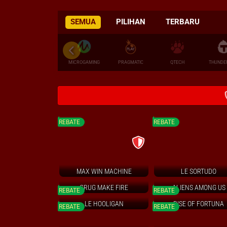
SEMUA
PILIHAN
TERBARU
H
RED TIGER
MICROGAMING
PRAGMATIC
QTECH
THUNDE
REBATE
REBATE
MAX WIN MACHINE
LE SORTUDO
GRUG MAKE FIRE
ALIENS AMONG US
REBATE
REBATE
LE HOOLIGAN
RISE OF FORTUNA
REBATE
REBATE