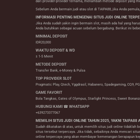
dari provider-provider ternama, menambah metode deposit yang 
Sebelum Anda bermain judi atau slot di TAIPA88, jika Anda pemula, 
INFORMASI PENTING MENGENAI SITUS JUDI ONLINE TERPE
Jika Anda sudah yakin ingin bermain slot, masih ada hal yang haru
Anda butuhkan sebagai acuan sebelum bergabung. Berikut ini beber
MINIMAL DEPOSIT
IDR20,000
WAKTU DEPOSIT & WD
± 1-5 Menit
METODE DEPOSIT
Transfer Bank, e-Money & Pulsa
TOP PROVIDER SLOT
Pragmatic Play, Qtech, Yggdrasil, Habanero, Spadegaming, CQ9, P
GAME FAVORIT
Bola Tangkas, Gates of Olympus, Starlight Princess, Sweet Bonanz
HUBUNGI KAMI ☎ WHATSAPP
+639273377067
MEMILIH SITUS JUDI ONLINE TAHUN 2025, YAKNI TAIPA88 
Sudah dikatakan di atas, untuk memilih situs judi online tidaklah bol
situs tersebut terpercaya. Jika tidak, sebaiknya Anda mencari situs 
online terpercaya yang akan membayar kemenangan berapapun ke