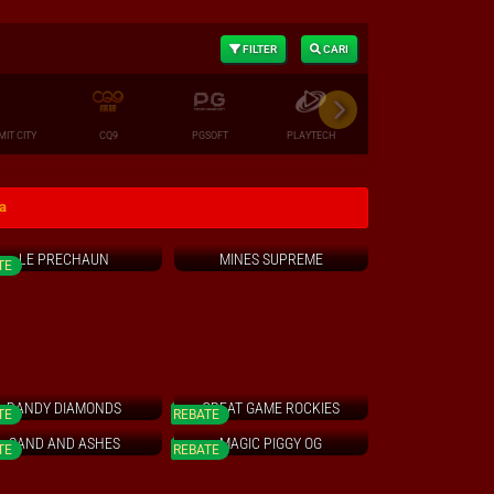
FILTER
CARI
MIT CITY
CQ9
PGSOFT
PLAYTECH
RED TIGER
MI
a
LE PRECHAUN
MINES SUPREME
TE
DANDY DIAMONDS
GREAT GAME ROCKIES
TE
REBATE
SAND AND ASHES
MAGIC PIGGY OG
TE
REBATE