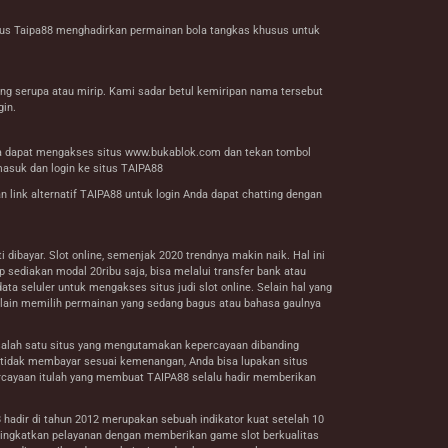
Situs Taipa88 menghadirkan permainan bola tangkas khusus untuk
ng serupa atau mirip. Kami sadar betul kemiripan nama tersebut
gin.
nda dapat mengakses situs www.bukablok.com dan tekan tombol
masuk dan login ke situs TAIPA88
ink alternatif TAIPA88 untuk login Anda dapat chatting dengan
ibayar. Slot online, semenjak 2020 trendnya makin naik. Hal ini
 sediakan modal 20ribu saja, bisa melalui transfer bank atau
a seluler untuk mengakses situs judi slot online. Selain hal yang
lain memilih permainan yang sedang bagus atau bahasa gaulnya
salah satu situs yang mengutamakan kepercayaan dibanding
au tidak membayar sesuai kemenangan, Anda bisa lupakan situs
Kepercayaan itulah yang membuat TAIPA88 selalu hadir memberikan
A88 hadir di tahun 2012 merupakan sebuah indikator kuat setelah 10
ningkatkan pelayanan dengan memberikan game slot berkualitas