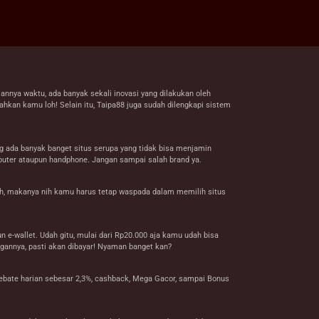
lannya waktu, ada banyak sekali inovasi yang dilakukan oleh
kan kamu loh! Selain itu, Taipa88 juga sudah dilengkapi sistem
ng ada banyak banget situs serupa yang tidak bisa menjamin
puter ataupun handphone. Jangan sampai salah brand ya.
 Nah, makanya nih kamu harus tetap waspada dalam memilih situs
e-wallet. Udah gitu, mulai dari Rp20.000 aja kamu udah bisa
gannya, pasti akan dibayar! Nyaman banget kan?
Rebate harian sebesar 2,3%, cashback, Mega Gacor, sampai Bonus