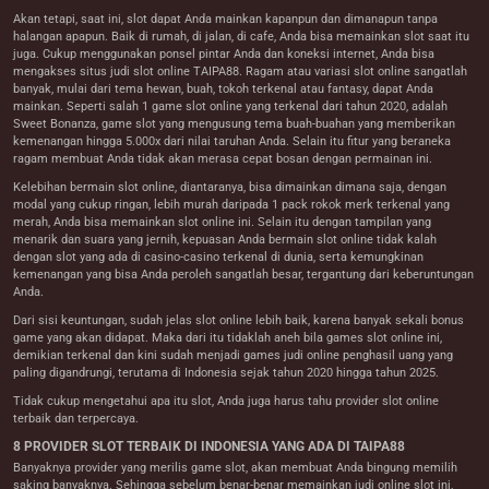
Akan tetapi, saat ini, slot dapat Anda mainkan kapanpun dan dimanapun tanpa
halangan apapun. Baik di rumah, di jalan, di cafe, Anda bisa memainkan slot saat itu
juga. Cukup menggunakan ponsel pintar Anda dan koneksi internet, Anda bisa
mengakses situs judi slot online TAIPA88. Ragam atau variasi slot online sangatlah
banyak, mulai dari tema hewan, buah, tokoh terkenal atau fantasy, dapat Anda
mainkan. Seperti salah 1 game slot online yang terkenal dari tahun 2020, adalah
Sweet Bonanza, game slot yang mengusung tema buah-buahan yang memberikan
kemenangan hingga 5.000x dari nilai taruhan Anda. Selain itu fitur yang beraneka
ragam membuat Anda tidak akan merasa cepat bosan dengan permainan ini.
Kelebihan bermain slot online, diantaranya, bisa dimainkan dimana saja, dengan
modal yang cukup ringan, lebih murah daripada 1 pack rokok merk terkenal yang
merah, Anda bisa memainkan slot online ini. Selain itu dengan tampilan yang
menarik dan suara yang jernih, kepuasan Anda bermain slot online tidak kalah
dengan slot yang ada di casino-casino terkenal di dunia, serta kemungkinan
kemenangan yang bisa Anda peroleh sangatlah besar, tergantung dari keberuntungan
Anda.
Dari sisi keuntungan, sudah jelas slot online lebih baik, karena banyak sekali bonus
game yang akan didapat. Maka dari itu tidaklah aneh bila games slot online ini,
demikian terkenal dan kini sudah menjadi games judi online penghasil uang yang
paling digandrungi, terutama di Indonesia sejak tahun 2020 hingga tahun 2025.
Tidak cukup mengetahui apa itu slot, Anda juga harus tahu provider slot online
terbaik dan terpercaya.
8 PROVIDER SLOT TERBAIK DI INDONESIA YANG ADA DI TAIPA88
Banyaknya provider yang merilis game slot, akan membuat Anda bingung memilih
saking banyaknya. Sehingga sebelum benar-benar memainkan judi online slot ini,