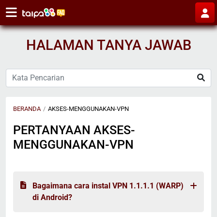
HALAMAN TANYA JAWAB
BERANDA
AKSES-MENGGUNAKAN-VPN
PERTANYAAN AKSES-
MENGGUNAKAN-VPN
Bagaimana cara instal VPN 1.1.1.1 (WARP)
di Android?