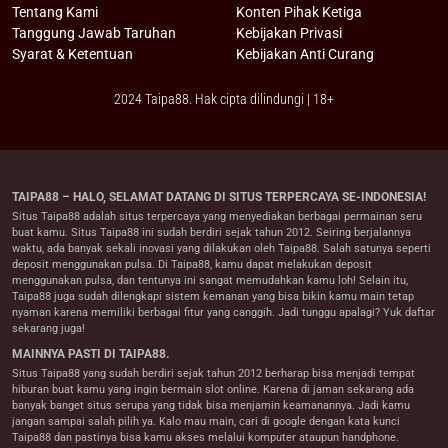
Tentang Kami
Konten Pihak Ketiga
Tanggung Jawab Taruhan
Kebijakan Privasi
Syarat & Ketentuan
Kebijakan Anti Curang
2024 Taipa88. Hak cipta dilindungi | 18+
TAIPA88 – HALO, SELAMAT DATANG DI SITUS TERPERCAYA SE-INDONESIA!
Situs Taipa88 adalah situs terpercaya yang menyediakan berbagai permainan seru
buat kamu. Situs Taipa88 ini sudah berdiri sejak tahun 2012. Seiring berjalannya
waktu, ada banyak sekali inovasi yang dilakukan oleh Taipa88. Salah satunya seperti
deposit menggunakan pulsa. Di Taipa88, kamu dapat melakukan deposit
menggunakan pulsa, dan tentunya ini sangat memudahkan kamu loh! Selain itu,
Taipa88 juga sudah dilengkapi sistem kemanan yang bisa bikin kamu main tetap
nyaman karena memiliki berbagai fitur yang canggih. Jadi tunggu apalagi? Yuk daftar
sekarang juga!
MAINNYA PASTI DI TAIPA88.
Situs Taipa88 yang sudah berdiri sejak tahun 2012 berharap bisa menjadi tempat
hiburan buat kamu yang ingin bermain slot online. Karena di jaman sekarang ada
banyak banget situs serupa yang tidak bisa menjamin keamanannya. Jadi kamu
jangan sampai salah pilih ya. Kalo mau main, cari di google dengan kata kunci
Taipa88 dan pastinya bisa kamu akses melalui komputer ataupun handphone.