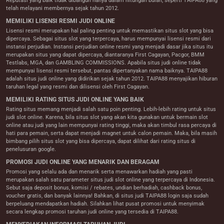
Reputasi yang baik tidak dibangun hanya dalam hitungan bulan, seperti TAIPA88 yang
telah melayani membernya sejak tahun 2012.
MEMILIKI LISENSI RESMI JUDI ONLINE
Lisensi resmi merupakan hal paling penting untuk memastikan situs slot yang bisa
dipercaya. Sebagai situs slot yang terpercaya, harus mempunyai lisensi resmi dari
instansi perjudian. Instansi perjudian online resmi yang menjadi dasar jika situs itu
merupakan situs yang dapat dipercaya, diantaranya First Cagayan, Pacgor, BMM
Testlabs, MGA, dan GAMBLING COMMISSIONS. Apabila situs judi online tidak
mempunyai lisensi resmi tersebut, pantas dipertanyakan nama baiknya. TAIPA88
adalah situs judi online yang didirikan sejak tahun 2012. TAIPA88 menyajikan hiburan
taruhan legal yang resmi dan dilisensi oleh First Cagayan.
MEMILIKI RATING SITUS JUDI ONLINE YANG BAIK
Rating situs memang menjadi salah satu poin penting. Lebih-lebih rating untuk situs
judi slot online. Karena, bila situs slot yang akan kita gunakan untuk bermain slot
online atau judi yang lain mempunyai rating tinggi, maka akan timbul rasa percaya di
hati para pemain, serta dapat menjadi magnet untuk calon pemain. Maka, bila masih
bimbang pilih situs slot yang bisa dipercaya, dapat dilihat dari rating situs di
penelusuran google.
PROMOSI JUDI ONLINE YANG MENARIK DAN BERAGAM
Promosi yang selalu ada dan menarik serta menawarkan hadiah yang pasti
merupakan salah satu parameter situs judi slot online yang terpercaya di Indonesia.
Sebut saja deposit bonus, komisi / rebates, undian berhadiah, cashback bonus,
voucher gratis, dan banyak lainnya! Bahkan, di situs judi TAIPA88 login saja sudah
berpeluang mendapatkan hadiah. Silahkan lihat pusat promosi untuk menyimak
secara lengkap promosi taruhan judi online yang tersedia di TAIPA88.