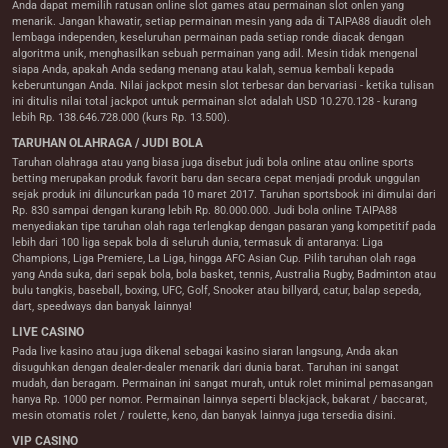
Anda dapat memilih ratusan online slot games atau permainan slot onlen yang
menarik. Jangan khawatir, setiap permainan mesin yang ada di TAIPA88 diaudit oleh
lembaga independen, keseluruhan permainan pada setiap ronde diacak dengan
algoritma unik, menghasilkan sebuah permainan yang adil. Mesin tidak mengenal
siapa Anda, apakah Anda sedang menang atau kalah, semua kembali kepada
keberuntungan Anda. Nilai jackpot mesin slot terbesar dan bervariasi - ketika tulisan
ini ditulis nilai total jackpot untuk permainan slot adalah USD 10.270.128 - kurang
lebih Rp. 138.646.728.000 (kurs Rp. 13.500).
TARUHAN OLAHRAGA / JUDI BOLA
Taruhan olahraga atau yang biasa juga disebut judi bola online atau online sports
betting merupakan produk favorit baru dan secara cepat menjadi produk unggulan
sejak produk ini diluncurkan pada 10 maret 2017. Taruhan sportsbook ini dimulai dari
Rp. 830 sampai dengan kurang lebih Rp. 80.000.000. Judi bola online TAIPA88
menyediakan tipe taruhan olah raga terlengkap dengan pasaran yang kompetitif pada
lebih dari 100 liga sepak bola di seluruh dunia, termasuk di antaranya: Liga
Champions, Liga Premiere, La Liga, hingga AFC Asian Cup. Pilih taruhan olah raga
yang Anda suka, dari sepak bola, bola basket, tennis, Australia Rugby, Badminton atau
bulu tangkis, baseball, boxing, UFC, Golf, Snooker atau billyard, catur, balap sepeda,
dart, speedways dan banyak lainnya!
LIVE CASINO
Pada live kasino atau juga dikenal sebagai kasino siaran langsung, Anda akan
disuguhkan dengan dealer-dealer menarik dari dunia barat. Taruhan ini sangat
mudah, dan beragam. Permainan ini sangat murah, untuk rolet minimal pemasangan
hanya Rp. 1000 per nomor. Permainan lainnya seperti blackjack, bakarat / baccarat,
mesin otomatis rolet / roulette, keno, dan banyak lainnya juga tersedia disini.
VIP CASINO