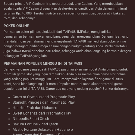
Secara prinsip VIP Casino mirip seperti produk Live Casino. Yang membedakan
adalah pada VIP Casino disuguhkan dealer-dealer cantik dari Asia dengan minimal
taruhan Rp. 40.000. Taruhan judi tersedia seperti dragon tiger, baccarat / bakarat,
rolet, dan sebagainya.
POKER ONLINE
Permainan poker pilihan, eksklusif dari TAIPA88, IMPoker, menghadirkan
pengalaman bermain poker yang baru, segar dan menyenangkan. Dengan riset yang
mendalam dan pemahaman yang menyeluruh, TAIPA88 menyediakan poker online
dengan beragam pilihan meja sesuai dengan budget kantung Anda. Perlu diketahui
juga, bahwa IMPoker bebas dari robot, sehingga Anda akan langsung bermain dengan
pelanggan TAIPA88 yang lain.
PERMAINAN POPULER MINGGU INI DI TAIPA88
Banyaknya game yang ada di TAIPA88 pastinya akan membuat Anda bingung untuk
memilih game slot yang ingin dimainkan. Anda bisa memainkan game slot online
yang sedang populer minggu ini. Kami menyediakan layanan filter game di situs
kami, Anda bisa langsung klik menu Populer, nanti di sana akan tertampil game
populer saat ini di TAIPA88. Game apa saja yang sedang populer? Berikut daftarnya:
Gates of Olympus dari Pragmatic Play
Starlight Princess dari Pragmatic Play
Hot Hot Fruit dari Habanero
Sweet Bonanza dari Pragmatic Play
Nitropolis 3 dari Qtech
Sakura Fortune 2 dari Qtech
Mystic Fortune Deluxe dari Habanero
Aztec Gems dari Pragmatic Play