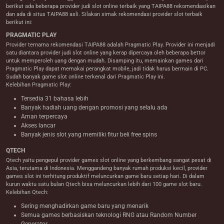
berikut ada beberapa provider judi slot online terbaik yang TAIPA88 rekomendasikan
dan ada di situs TAIPA88 asli. Silakan simak rekomendasi provider slot terbaik
berikut ini:
PRAGMATIC PLAY
Provider ternama rekomendasi TAIPA88 adalah Pragmatic Play. Provider ini menjadi
satu diantara provider judi slot online yang kerap dipercaya oleh beberapa bettor
untuk memperoleh uang dengan mudah. Disamping itu, memainkan games dari
Pragmatic Play dapat memakai perangkat mobile, jadi tidak harus bermain di PC.
Sudah banyak game slot online terkenal dari Pragmatic Play ini.
Kelebihan Pragmatic Play:
Tersedia 31 bahasa lebih
Banyak hadiah uang dengan promosi yang selalu ada
Aman terpercaya
Akses lancar
Banyak jenis slot yang memiliki fitur beli free spins
QTECH
Qtech yaitu pengepul provider games slot online yang berkembang sangat pesat di
Asia, terutama di Indonesia. Menggandeng banyak rumah produksi kecil, provider
games slot ini terhitung produktif meluncurkan game baru setiap hari. Di dalam
kurun waktu satu bulan Qtech bisa meluncurkan lebih dari 100 game slot baru.
Kelebihan Qtech:
Sering menghadirkan game baru yang menarik
Semua games berbasiskan teknologi RNG atau Random Number
Generator