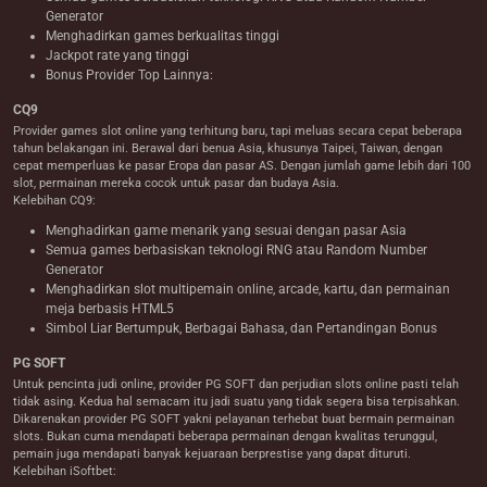
Generator
Menghadirkan games berkualitas tinggi
Jackpot rate yang tinggi
Bonus Provider Top Lainnya:
CQ9
Provider games slot online yang terhitung baru, tapi meluas secara cepat beberapa
tahun belakangan ini. Berawal dari benua Asia, khusunya Taipei, Taiwan, dengan
cepat memperluas ke pasar Eropa dan pasar AS. Dengan jumlah game lebih dari 100
slot, permainan mereka cocok untuk pasar dan budaya Asia.
Kelebihan CQ9:
Menghadirkan game menarik yang sesuai dengan pasar Asia
Semua games berbasiskan teknologi RNG atau Random Number
Generator
Menghadirkan slot multipemain online, arcade, kartu, dan permainan
meja berbasis HTML5
Simbol Liar Bertumpuk, Berbagai Bahasa, dan Pertandingan Bonus
PG SOFT
Untuk pencinta judi online, provider PG SOFT dan perjudian slots online pasti telah
tidak asing. Kedua hal semacam itu jadi suatu yang tidak segera bisa terpisahkan.
Dikarenakan provider PG SOFT yakni pelayanan terhebat buat bermain permainan
slots. Bukan cuma mendapati beberapa permainan dengan kwalitas terunggul,
pemain juga mendapati banyak kejuaraan berprestise yang dapat dituruti.
Kelebihan iSoftbet: